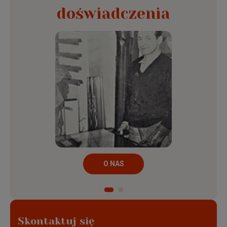
doświadczenia
Najczęstsze rozmiary ram do plakatów
W naszym sklepie znajdują się różne rodzaje oprawek do
plakatów w standardowych rozmiarach: 70x100 cm, 61x91,5
wykonania
cm oraz 50x70 cm. Istnieje także możliwość
oprawy plakatu na wymiar
, w przypadku niestandardowych
rozmiarów posterów. Wszystkie oprawy dostępne są w wersji
z powłoką antyrefleksyjną, która skutecznie niweluje refleksy
światła i chroni plakat przed szkodliwym wpływem słońca.
Ramka na plakat - jaką wybrać?
Jednym z najpopularniejszych rodzajów opraw plakatowych
O NAS
ramki aluminiowe do plakatu
są
. Takie rozwiązanie jest
bardzo eleganckie i świetnie sprawdza się w nowoczesnych
wnętrzach, a różnorodna kolorystyka ram pozwala na
dopasowanie obramowania plakatu do wystroju
drewniane ramy do
pomieszczenia. Podobną opcją są
Skontaktuj się
plakatów
, które lepiej sprawdzą się w mieszkaniach