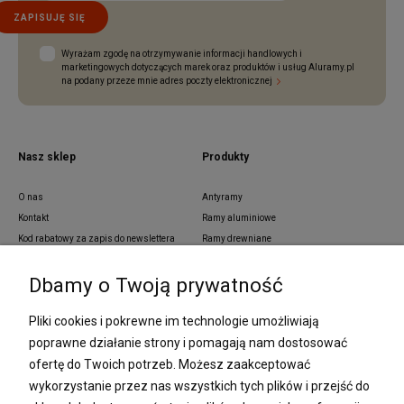
ZAPISUJĘ SIĘ
Wyrażam zgodę na otrzymywanie informacji handlowych i
marketingowych dotyczących marek oraz produktów i usług Aluramy.pl
na podany przeze mnie adres poczty elektronicznej
Nasz sklep
Produkty
O nas
Antyramy
Kontakt
Ramy aluminiowe
Kod rabatowy za zapis do newslettera
Ramy drewniane
Blog
Ramy aluminiowe z pass partout
Dbamy o Twoją prywatność
Zamówienia indywidualne
Ramy z tworzywa sztucznego
Regulamin
Ramy na wymiar
Pliki cookies i pokrewne im technologie umożliwiają
Polityka prywatności
Passe partout
poprawne działanie strony i pomagają nam dostosować
Lustra i ramy na wymiar
ofertę do Twoich potrzeb. Możesz zaakceptować
Oprawa dyplomów
wykorzystanie przez nas wszystkich tych plików i przejść do
Oprawa plakatów