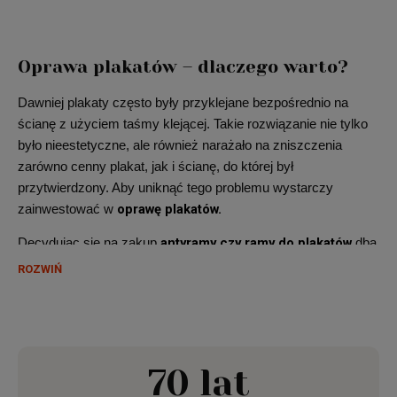
Oprawa plakatów – dlaczego warto?
Dawniej plakaty często były przyklejane bezpośrednio na
ścianę z użyciem taśmy klejącej. Takie rozwiązanie nie tylko
było nieestetyczne, ale również narażało na zniszczenia
zarówno cenny plakat, jak i ścianę, do której był
przytwierdzony. Aby uniknąć tego problemu wystarczy
oprawę plakatów.
zainwestować w
antyramy czy ramy do plakatów
Decydując się na zakup
dba
Oprawa
się zarówno o kondycję ściany, jak i samego plakatu.
ROZWIŃ
plakatów
chroni bowiem dzieło zarówno przed uszkodzeniem
mechanicznym, jak i przed szkodliwym wpływem czynników
takich jak wilgoć, dym czy światło słoneczne, które może
plakaty
powodować blaknięcia i odbarwienia. Dodatkowo
70 lat
oprawione w ramę
stają się świetnym elementem wystroju
wnętrza.