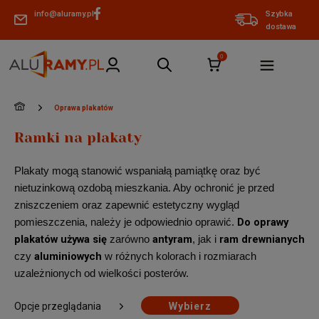
info@aluramy.pl
Szybka
dostawa
»
Oprawa plakatów
Ramki na plakaty
Plakaty mogą stanowić wspaniałą pamiątkę oraz być
nietuzinkową ozdobą mieszkania. Aby ochronić je przed
zniszczeniem oraz zapewnić estetyczny wygląd
Do oprawy
pomieszczenia, należy je odpowiednio oprawić.
plakatów używa się
antyram
ram drewnianych
zarówno
, jak i
aluminiowych
czy
w różnych kolorach i rozmiarach
uzależnionych od wielkości posterów.
Opcje przeglądania
Wybierz