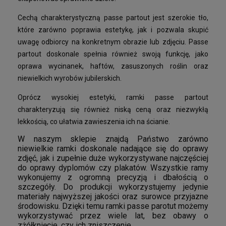
Cechą charakterystyczną passe partout jest szerokie tło,
które zarówno poprawia estetykę, jak i pozwala skupić
uwagę odbiorcy na konkretnym obrazie lub zdjęciu. Passe
partout doskonale spełnia również swoją funkcję, jako
oprawa wycinanek, haftów, zasuszonych roślin oraz
niewielkich wyrobów jubilerskich.
Oprócz wysokiej estetyki, ramki passe partout
charakteryzują się również niską ceną oraz niezwykłą
lekkością, co ułatwia zawieszenia ich na ścianie.
W naszym sklepie znajdą Państwo zarówno
niewielkie ramki doskonale nadające się do oprawy
zdjęć, jak i zupełnie duże wykorzystywane najczęściej
do oprawy dyplomów czy plakatów. Wszystkie ramy
wykonujemy z ogromną precyzją i dbałością o
szczegóły. Do produkcji wykorzystujemy jedynie
materiały najwyższej jakości oraz surowce przyjazne
środowisku. Dzięki temu ramki passe parotut możemy
wykorzystywać przez wiele lat, bez obawy o
zżółknięcie, czy ich zniszczenie.