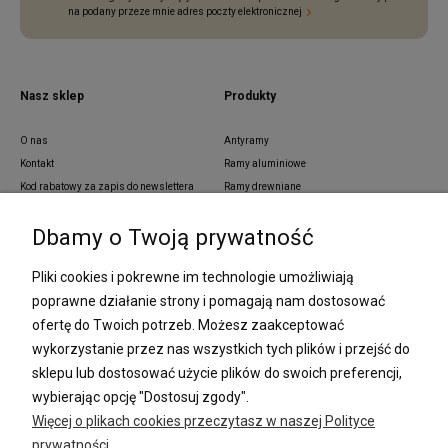
na podany przeze mnie adres poczty elektronicznej
Nasz sklep
Produkty
O nas
Antyramy
Kontakt
Ramy aluminiowe
Kod rabatowy za zapis do newslettera
Ramy drewniane
Blog
Ramy aluminiowe z pass partout
Dbamy o Twoją prywatność
Zamówienia indywidualne
Ramy z tworzywa sztucznego
Regulamin
Ramy na wymiar
Pliki cookies i pokrewne im technologie umożliwiają
Polityka prywatności
Passe partout
poprawne działanie strony i pomagają nam dostosować
Lustra i ramy na wymiar
ofertę do Twoich potrzeb. Możesz zaakceptować
Oprawa dyplomów
wykorzystanie przez nas wszystkich tych plików i przejść do
Oprawa plakatów
Oprawa puzzli
sklepu lub dostosować użycie plików do swoich preferencji,
Ramki na zdjęcia
wybierając opcję "Dostosuj zgody".
Więcej o plikach cookies przeczytasz w naszej Polityce
prywatności.
Płatności i dostawa