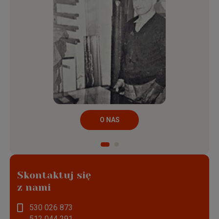
O NAS
Skontaktuj się
z nami
530 026 873
512 044 291