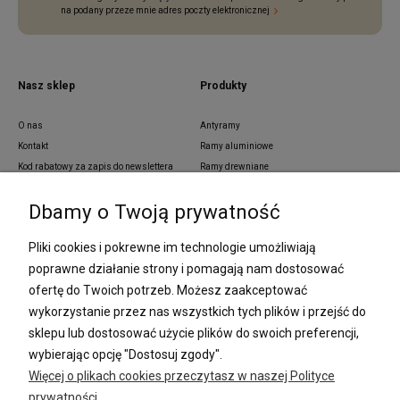
na podany przeze mnie adres poczty elektronicznej
Nasz sklep
Produkty
O nas
Antyramy
Kontakt
Ramy aluminiowe
Kod rabatowy za zapis do newslettera
Ramy drewniane
Blog
Ramy aluminiowe z pass partout
Dbamy o Twoją prywatność
Zamówienia indywidualne
Ramy z tworzywa sztucznego
Regulamin
Ramy na wymiar
Pliki cookies i pokrewne im technologie umożliwiają
Polityka prywatności
Passe partout
poprawne działanie strony i pomagają nam dostosować
Lustra i ramy na wymiar
ofertę do Twoich potrzeb. Możesz zaakceptować
Oprawa dyplomów
wykorzystanie przez nas wszystkich tych plików i przejść do
Oprawa plakatów
Oprawa puzzli
sklepu lub dostosować użycie plików do swoich preferencji,
Ramki na zdjęcia
wybierając opcję "Dostosuj zgody".
Więcej o plikach cookies przeczytasz w naszej Polityce
prywatności.
Płatności i dostawa