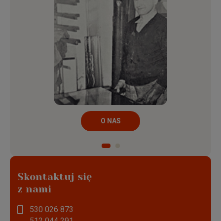
O NAS
Skontaktuj się
z nami
530 026 873
512 044 291