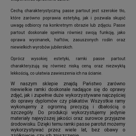
Cechą charakterystyczną passe partout jest szerokie tło,
które zarówno poprawia estetykę, jak i pozwala skupić
uwagę odbiorcy na konkretnym obrazie lub zdjęciu. Passe
partout doskonale spełnia również swoją funkcję, jako
oprawa wycinanek, haftów, zasuszonych roślin oraz
niewielkich wyrobów jubilerskich.
Oprócz wysokiej estetyki, ramki passe partout
charakteryzują się również niską ceną oraz niezwykłą
lekkością, co ułatwia zawieszenia ich na ścianie.
W naszym sklepie znajdą Państwo zarówno
niewielkie ramki doskonale nadające się do oprawy
zdjęć, jak i zupełnie duże wykorzystywane najczęściej
do oprawy dyplomów czy plakatów. Wszystkie ramy
wykonujemy z ogromną precyzją i dbałością o
szczegóły. Do produkcji wykorzystujemy jedynie
materiały najwyższej jakości oraz surowce przyjazne
środowisku. Dzięki temu ramki passe parotut możemy
wykorzystywać przez wiele lat, bez obawy o
zżółknięcie, czy ich zniszczenie.