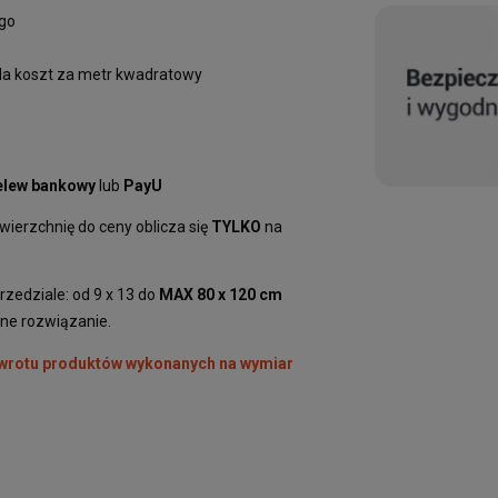
ego
da koszt za metr kwadratowy
elew bankowy
lub
PayU
erzchnię do ceny oblicza się
TYLKO
na
zedziale: od 9 x 13 do
MAX 80 x 120 cm
nne rozwiązanie.
zwrotu produktów wykonanych na wymiar