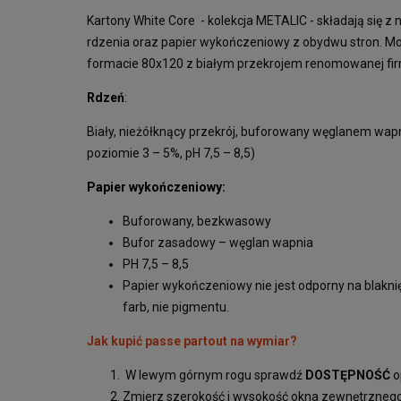
Kartony White Core - kolekcja METALIC - składają się z
rdzenia oraz papier wykończeniowy z obydwu stron. Mode
formacie 80x120 z białym przekrojem renomowanej fir
Rdzeń
:
Biały, nieżółknący przekrój, buforowany węglanem wap
poziomie 3 – 5%, pH 7,5 – 8,5)
Papier wykończeniowy:
Buforowany, bezkwasowy
Bufor zasadowy – węglan wapnia
PH 7,5 – 8,5
Papier wykończeniowy nie jest odporny na blakn
farb, nie pigmentu.
Jak kupić passe partout na wymiar?
W lewym górnym rogu sprawdź
DOSTĘPNOŚĆ
o
Zmierz szerokość i wysokość okna zewnętrzneg