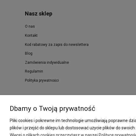
Nasz sklep
O nas
Kontakt
Kod rabatowy za zapis do newslettera
Blog
Zamówienia indywidualne
Regulamin
Polityka prywatności
Dbamy o Twoją prywatność
Pliki cookies i pokrewne im technologie umożliwiają poprawne d
plików i przejść do sklepu lub dostosować użycie plików do swoich 
Więcej o plikach cookies przeczytasz w naszej Polityce prywatnośc