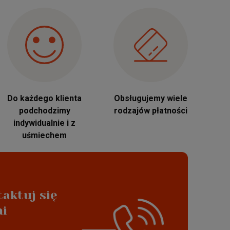
Do każdego klienta
Obsługujemy wiele
podchodzimy
rodzajów płatności
indywidualnie i z
uśmiechem
aktuj się
ąca z tradycji
mi
t ram aluminiowych