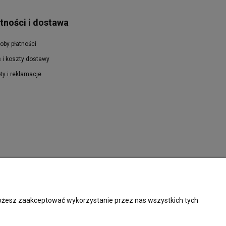
tności i dostawa
oby płatności
 i koszty dostawy
ty i reklamacje
 Możesz zaakceptować wykorzystanie przez nas wszystkich tych