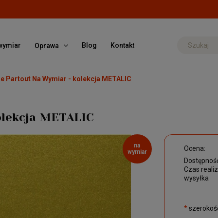
wymiar
Blog
Kontakt
Oprawa
e Partout Na Wymiar - kolekcja METALIC
olekcja METALIC
na
Ocena:
wymiar
Dostępność
Czas realiz
wysyłka
*
szerokość