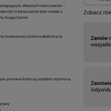
 następujących, sklejonych razem warstw –
Zobacz ró
rn Art to karton karton kolor metalic o
my Scappi Cartoni
nia, bezkwasowy (rezerwa alkaliczna na
ięcie, ponieważ kolory są uzyskane za pomocą
prawy
o