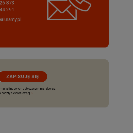
26 873
44 291
aluramy.pl
M REALIZACJE
ZAPISUJĘ SIĘ
 marketingowych dotyczących marek oraz
 poczty elektronicznej