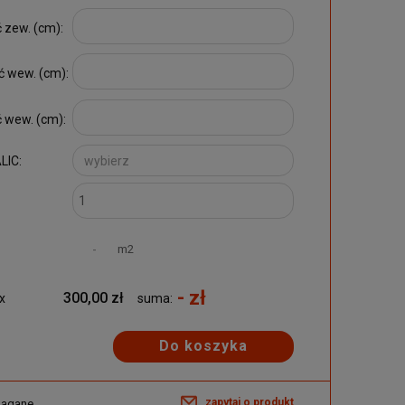
zew. (cm):
 wew. (cm):
 wew. (cm):
LIC:
m2
- zł
300,00 zł
x
suma:
Do koszyka
zapytaj o produkt
magane