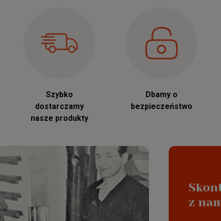
Szybko
Dbamy o
dostarczamy
bezpieczeństwo
nasze produkty
Skont
jakość wynikaj
z na
Polski producen