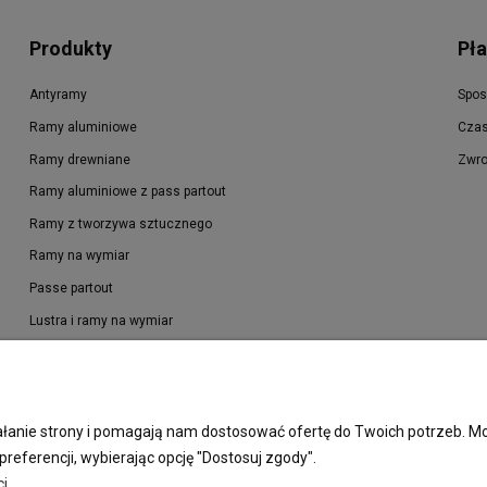
Produkty
Pła
Antyramy
Spos
Ramy aluminiowe
Czas
Ramy drewniane
Zwro
Ramy aluminiowe z pass partout
Ramy z tworzywa sztucznego
Ramy na wymiar
Passe partout
Lustra i ramy na wymiar
Oprawa dyplomów
Oprawa plakatów
Oprawa puzzli
ziałanie strony i pomagają nam dostosować ofertę do Twoich potrzeb.
Ramki na zdjęcia
preferencji, wybierając opcję "Dostosuj zgody".
i.