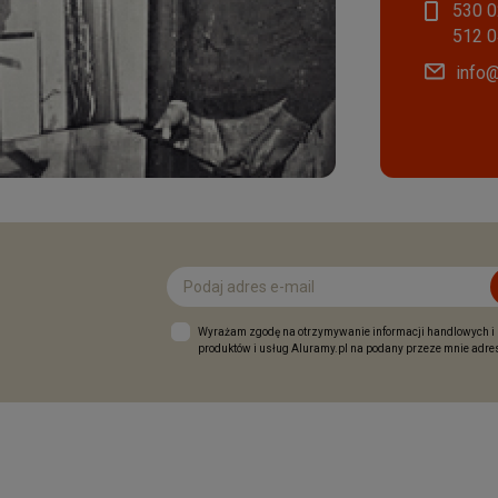
530 0
i drewnianych
512 0
info@
SPRAWDZA
Wyrażam zgodę na otrzymywanie informacji handlowych i
produktów i usług Aluramy.pl na podany przeze mnie adres