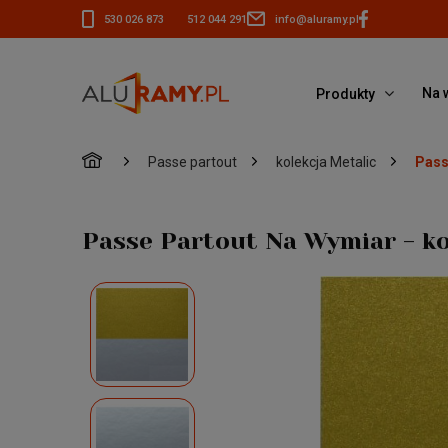
530 026 873
512 044 291
info@aluramy.pl
Na 
Produkty
»
»
»
Passe partout
kolekcja Metalic
Pass
Passe Partout Na Wymiar - k