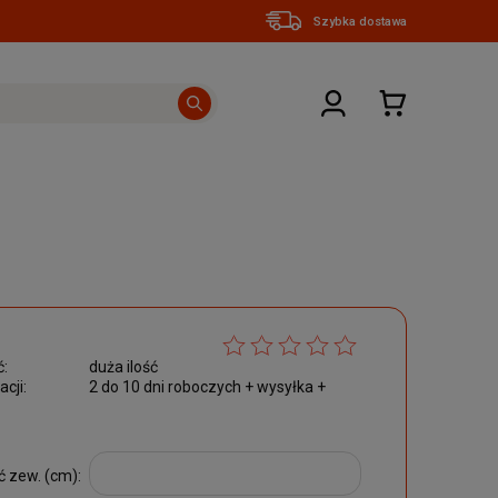
Szybka dostawa
:
duża ilość
acji:
2 do 10 dni roboczych + wysyłka +
 zew. (cm):