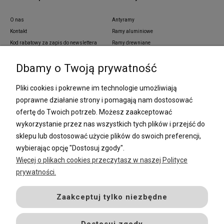
O nas
Antyramy
Kontakt
Ramy aluminiowe
Kod rabatowy za zapis do newslettera
Ramy drewniane
Blog
Ramy aluminiowe z pass partout
Dbamy o Twoją prywatność
Zamówienia indywidualne
Ramy z tworzywa sztucznego
Regulamin
Ramy na wymiar
Pliki cookies i pokrewne im technologie umożliwiają
Polityka prywatności
Passe partout
poprawne działanie strony i pomagają nam dostosować
Lustra i ramy na wymiar
ofertę do Twoich potrzeb. Możesz zaakceptować
Oprawa dyplomów
wykorzystanie przez nas wszystkich tych plików i przejść do
Oprawa plakatów
Oprawa puzzli
sklepu lub dostosować użycie plików do swoich preferencji,
Ramki na zdjęcia
wybierając opcję "Dostosuj zgody".
Więcej o plikach cookies przeczytasz w naszej Polityce
prywatności.
Płatności i dostawa
Sposoby płatności
Zaakceptuj tylko niezbędne
Czas i koszty dostawy
Zwroty i reklamacje