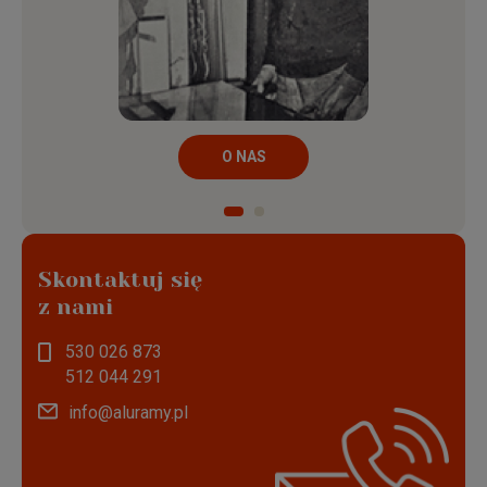
O NAS
Skontaktuj się
z nami
530 026 873
512 044 291
info@aluramy.pl