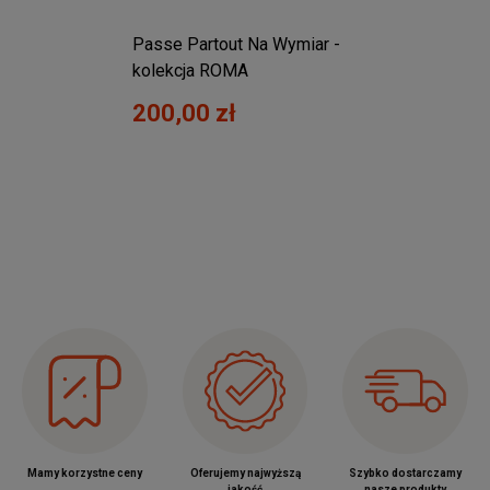
 15x21
Passe Partout Na Wymiar -
Rama A
kolekcja ROMA
18x24
200,00 zł
22,0
Mamy korzystne ceny
Oferujemy najwyższą
Szybko dostarczamy
jakość
nasze produkty