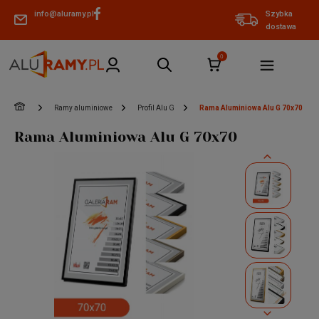
info@aluramy.pl
Szybka
dostawa
»
»
»
Ramy aluminiowe
Profil Alu G
Rama Aluminiowa Alu G 70x70
Rama Aluminiowa Alu G 70x70