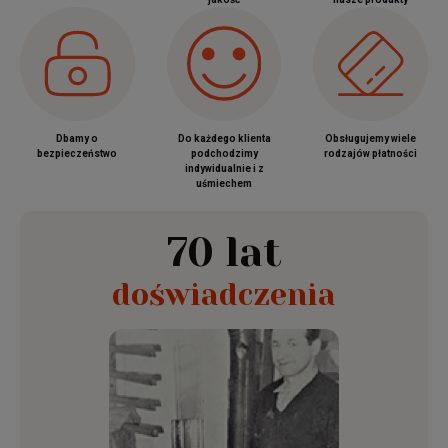
Dbamy o
Do każdego klienta
Obsługujemy wiele
bezpieczeństwo
podchodzimy
rodzajów płatności
indywidualnie i z
uśmiechem
70 lat
doświadczenia