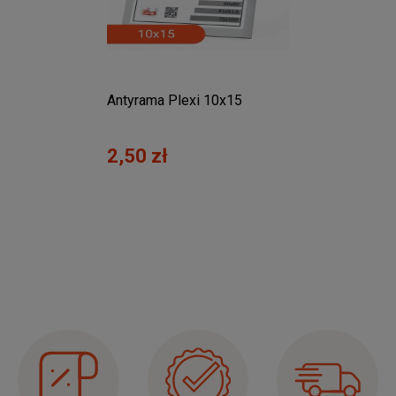
 50x65
Antyrama Plexi 10x15
Rama A
50x70
2,50 zł
75,0