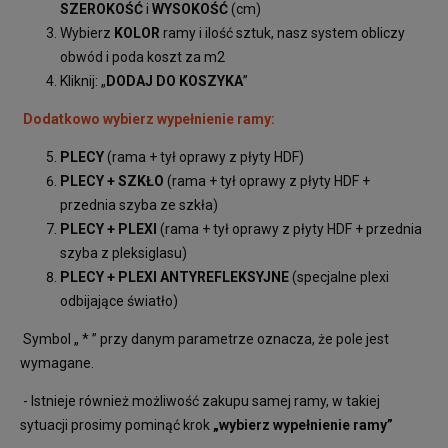
SZEROKOŚĆ
i
WYSOKOŚĆ
(cm)
Wybierz
KOLOR
ramy i ilość sztuk, nasz system obliczy
obwód i poda koszt za m2
Kliknij: „
DODAJ DO KOSZYKA
”
Dodatkowo wybierz wypełnienie ramy:
PLECY
(rama + tył oprawy z płyty HDF)
PLECY + SZKŁO
(rama + tył oprawy z płyty HDF +
przednia szyba ze szkła)
PLECY + PLEXI
(rama + tył oprawy z płyty HDF + przednia
szyba z pleksiglasu)
PLECY + PLEXI ANTYREFLEKSYJNE
(specjalne plexi
odbijające światło)
Symbol „ * ” przy danym parametrze oznacza, że pole jest
wymagane.
- Istnieje również możliwość zakupu samej ramy, w takiej
sytuacji prosimy pominąć krok
„wybierz wypełnienie ramy”