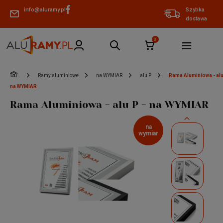
info@aluramy.pl
Szybka
dostawa
»
»
»
»
Ramy aluminiowe
na WYMIAR
alu P
Rama Aluminiowa - alu
na WYMIAR
Rama Aluminiowa - alu P - na WYMIAR
na
wymiar