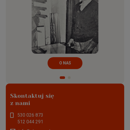
O NAS
Skontaktuj się
z nami
530 026 873
512 044 291