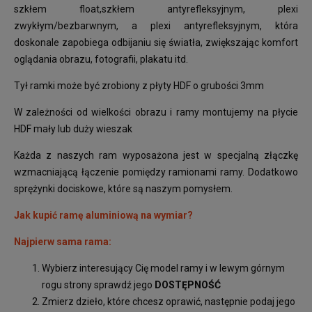
szkłem float,szkłem antyrefleksyjnym, plexi
zwykłym/bezbarwnym, a plexi antyrefleksyjnym, która
doskonale zapobiega odbijaniu się światła, zwiększając komfort
oglądania obrazu, fotografii, plakatu itd.
Tył ramki może być zrobiony z płyty HDF o grubości 3mm
W zależności od wielkości obrazu i ramy montujemy na płycie
HDF mały lub duży wieszak
Każda z naszych ram wyposażona jest w specjalną złączkę
wzmacniającą łączenie pomiędzy ramionami ramy. Dodatkowo
sprężynki dociskowe, które są naszym pomysłem.
Jak kupić ramę aluminiową na wymiar?
Najpierw sama rama:
Wybierz interesujący Cię model ramy i w lewym górnym
rogu strony sprawdź jego
DOSTĘPNOŚĆ
Zmierz dzieło, które chcesz oprawić, następnie podaj jego