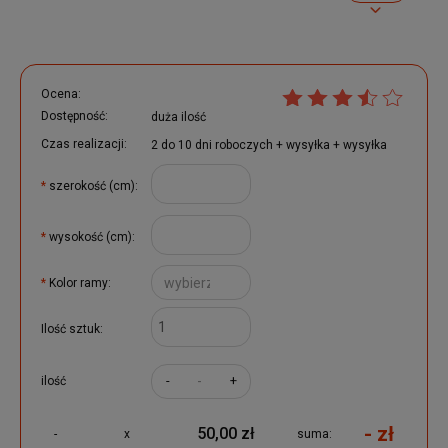
Ocena:
Dostępność:
duża ilość
Czas realizacji:
2 do 10 dni roboczych + wysyłka + wysyłka
*
szerokość (cm):
*
wysokość (cm):
*
Kolor ramy:
Ilość sztuk:
-
+
ilość
- zł
50,00 zł
-
x
suma: