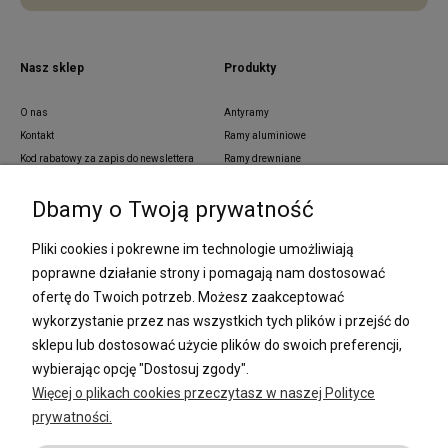
Nasz sklep
Produkty
O nas
Antyramy
Kontakt
Ramy aluminiowe
Kod rabatowy za zapis do newslettera
Ramy drewniane
Blog
Ramy aluminiowe z pass partout
Dbamy o Twoją prywatność
Zamówienia indywidualne
Ramy z tworzywa sztucznego
Regulamin
Ramy na wymiar
Pliki cookies i pokrewne im technologie umożliwiają
Polityka prywatności
Passe partout
poprawne działanie strony i pomagają nam dostosować
Lustra i ramy na wymiar
ofertę do Twoich potrzeb. Możesz zaakceptować
Oprawa dyplomów
wykorzystanie przez nas wszystkich tych plików i przejść do
Oprawa plakatów
Oprawa puzzli
sklepu lub dostosować użycie plików do swoich preferencji,
Ramki na zdjęcia
wybierając opcję "Dostosuj zgody".
Więcej o plikach cookies przeczytasz w naszej Polityce
prywatności.
Płatności i dostawa