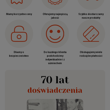
Mamy korzystne ceny
Oferujemy najwyższą
Szybko dostarczamy
jakość
nasze produkty
Dbamy o
Do każdego klienta
Obsługujemy wiele
bezpieczeństwo
podchodzimy
rodzajów płatności
indywidualnie i z
uśmiechem
70 lat
doświadczenia