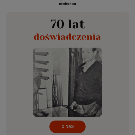
uśmiechem
70 lat
doświadczenia
O NAS