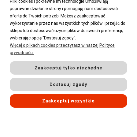
Pliki cookies i pokrewne im technologie umożliwiają
Polityka prywatności
Passe partout
poprawne działanie strony i pomagają nam dostosować
Lustra i ramy na wymiar
ofertę do Twoich potrzeb. Możesz zaakceptować
Oprawa dyplomów
wykorzystanie przez nas wszystkich tych plików i przejść do
Oprawa plakatów
sklepu lub dostosować użycie plików do swoich preferencji,
Oprawa puzzli
Ramki na zdjęcia
wybierając opcję "Dostosuj zgody".
Więcej o plikach cookies przeczytasz w naszej Polityce
prywatności.
Płatności i dostawa
Sposoby płatności
Zaakceptuj tylko niezbędne
Czas i koszty dostawy
Zwroty i reklamacje
Dostosuj zgody
Zaakceptuj wszystkie
2026 © aluramy.pl - All rights reserved
Sklep internetowy Shoper.pl
Powered by