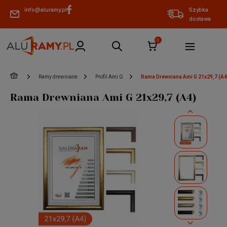
info@aluramy.pl
Szybka
dostawa
»
»
»
Ramy drewniane
Profil Ami G
Rama Drewniana Ami G 21x29,7 (A4
Rama Drewniana Ami G 21x29,7 (A4)