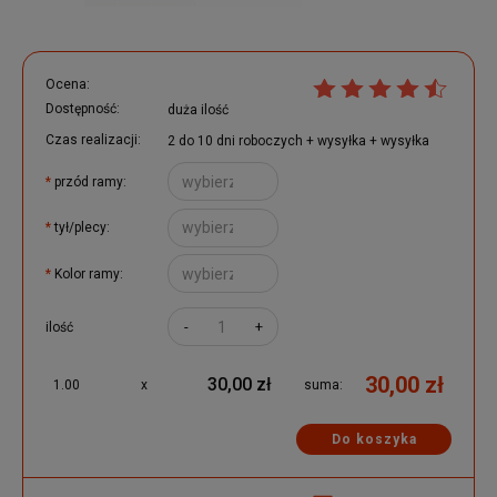
Ocena:
Dostępność:
duża ilość
Czas realizacji:
2 do 10 dni roboczych + wysyłka + wysyłka
*
przód ramy:
*
tył/plecy:
*
Kolor ramy:
-
+
ilość
30,00 zł
30,00 zł
1.00
x
suma:
Do koszyka