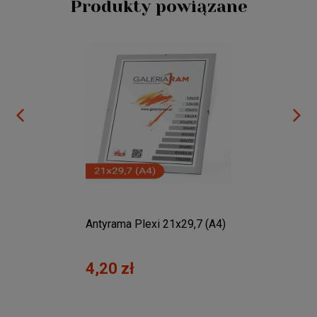
Produkty powiązane
Antyrama Plexi 21x29,7 (A4)
Antyra
w pud
4,20 zł
9,00