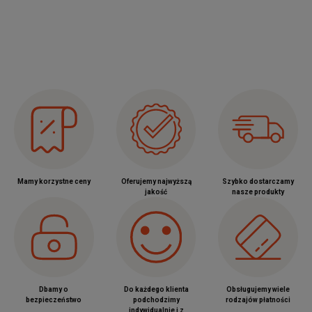
Mamy korzystne ceny
Oferujemy najwyższą
Szybko dostarczamy
jakość
nasze produkty
Dbamy o
Do każdego klienta
Obsługujemy wiele
bezpieczeństwo
podchodzimy
rodzajów płatności
indywidualnie i z