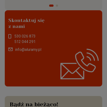
Skontaktuj się
z nami
530 026 873
512 044 291
info@aluramy.pl
Bądź na bieżąco!