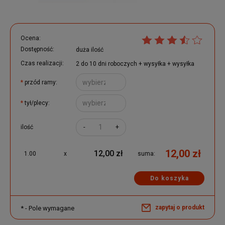
Ocena:
Dostępność:
duża ilość
Czas realizacji:
2 do 10 dni roboczych + wysyłka + wysyłka
*
przód ramy:
*
tył/plecy:
-
+
ilość
12,00 zł
12,00 zł
1.00
x
suma:
Do koszyka
zapytaj o produkt
*
- Pole wymagane