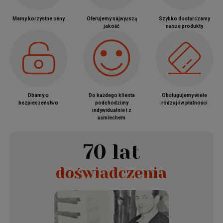
Mamy korzystne ceny
Oferujemy najwyższą
Szybko dostarczamy
jakość
nasze produkty
Dbamy o
Do każdego klienta
Obsługujemy wiele
bezpieczeństwo
podchodzimy
rodzajów płatności
indywidualnie i z
uśmiechem
70 lat
doświadczenia