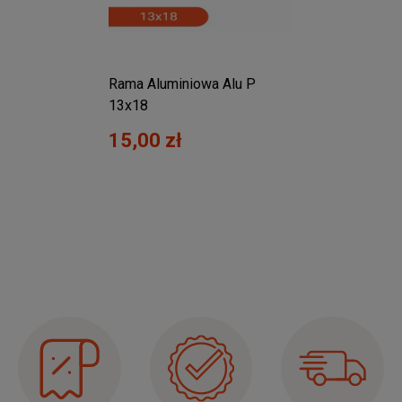
 40x80
Rama Aluminiowa Alu P
Rama 
13x18
15,00 zł
65,0