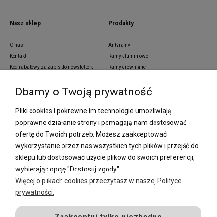
Nasz sklep
Produkty
O nas
Antyramy
Kontakt
Ramy aluminiowe
Kod rabatowy za zapis do newslettera
Ramy drewniane
Blog
Ramy aluminiowe z pass partout
Dbamy o Twoją prywatność
Zamówienia indywidualne
Ramy z tworzywa sztucznego
Regulamin
Ramy na wymiar
Pliki cookies i pokrewne im technologie umożliwiają
Polityka prywatności
Passe partout
poprawne działanie strony i pomagają nam dostosować
Lustra i ramy na wymiar
ofertę do Twoich potrzeb. Możesz zaakceptować
Oprawa dyplomów
wykorzystanie przez nas wszystkich tych plików i przejść do
Oprawa plakatów
Oprawa puzzli
sklepu lub dostosować użycie plików do swoich preferencji,
Ramki na zdjęcia
wybierając opcję "Dostosuj zgody".
Więcej o plikach cookies przeczytasz w naszej Polityce
prywatności.
Płatności i dostawa
Sposoby płatności
Zaakceptuj tylko niezbędne