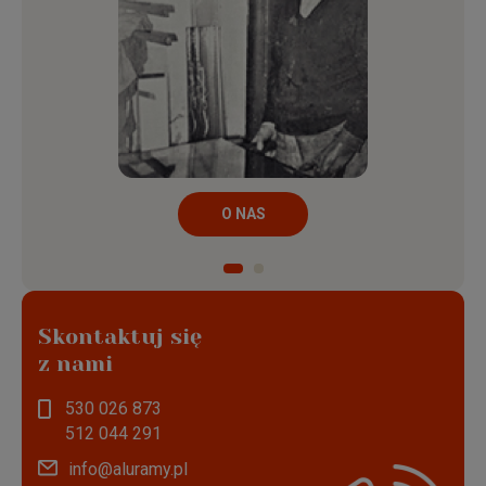
O NAS
Skontaktuj się
z nami
530 026 873
512 044 291
info@aluramy.pl