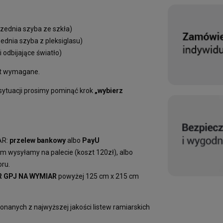
rzednia szyba ze szkła)
zednia szyba z pleksiglasu)
i odbijające światło)
st wymagane.
 sytuacji prosimy pominąć krok
„wybierz
AR:
przelew bankowy
albo
PayU
m wysyłamy na palecie (koszt 120zł), albo
oru.
 GPJ NA WYMIAR
powyżej 125 cm x 215 cm
anych z najwyższej jakości listew ramiarskich