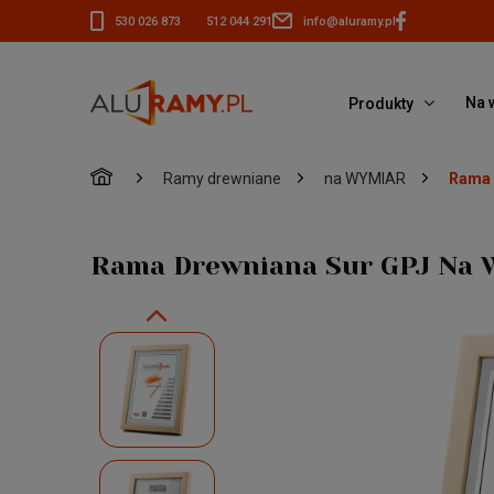
530 026 873
512 044 291
info@aluramy.pl
Na 
Produkty
»
»
»
Ramy drewniane
na WYMIAR
Rama 
Rama Drewniana Sur GPJ Na 