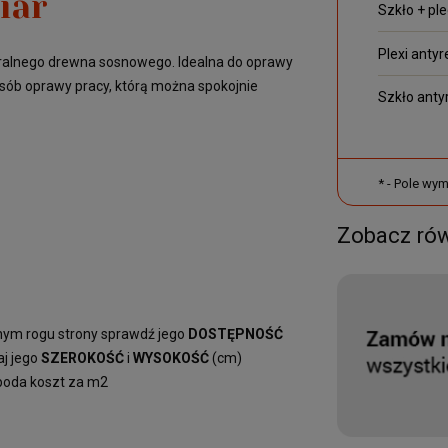
iar
Szkło + pl
Plexi antyr
ralnego drewna sosnowego. Idealna do oprawy
posób oprawy pracy, którą można spokojnie
Szkło antyr
*
- Pole wy
Zobacz ró
rnym rogu strony sprawdź jego
DOSTĘPNOŚĆ
aj jego
SZEROKOŚĆ
i
WYSOKOŚĆ
(cm)
 poda koszt za m2