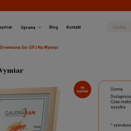
wymiar
Blog
Kontakt
Oprawa
Drewniana Sur GPJ Na Wymiar
Wymiar
na
Ocena:
wymiar
Dostępność
Czas realiz
wysyłka
*
szerokość