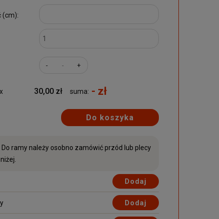
 (cm):
-
+
- zł
30,00 zł
x
suma:
Do koszyka
Do ramy należy osobno zamówić przód lub plecy
oniżej.
Dodaj
Dodaj
cy