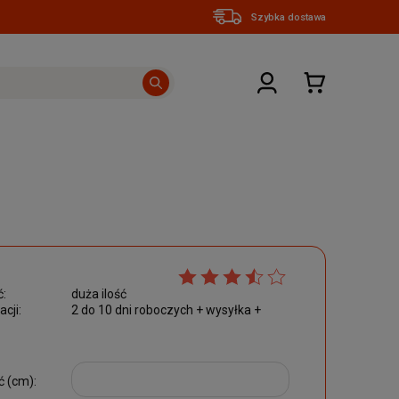
Szybka dostawa
:
duża ilość
acji:
2 do 10 dni roboczych + wysyłka +
 (cm):