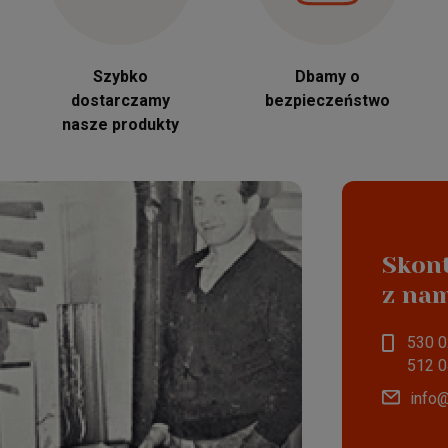
Szybko
Dbamy o
dostarczamy
bezpieczeństwo
nasze produkty
Skont
jakość wynikaj
z na
Polski producen
530 0
i drewnianych
512 0
info@
SPRAWDZA