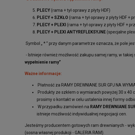
PLECY
(rama + tył oprawy z płyty HDF)
PLECY + SZKŁO
(rama + tył oprawy z płyty HDF + p
PLECY + PLEXI
(rama + tył oprawy z płyty HDF + pr
PLECY + PLEXI ANTYREFLEKSYJNE
(specjalne plex
Symbol „ * ” przy danym parametrze oznacza, że pole je
-
Istnieje również możliwość zakupu samej ramy, w takiej
wypełnienie ramy”
Ważne informacje:
Płatność za RAMY DREWNIANE SUR GPJ NA WYMI
Produkty ze szkłem o wymiarach powyżej 30 x 40 c
prosimy o kontakt w celu ustalenia innej formy odbi
W przypadku zamówień na
RAMY DREWNIANE SUR
istnieje możliwość indywidualnej negocjacji cen.
Jesteśmy producentem gotowych ram drewnianych - wykon
(sosna własnej produkcji - GALERIA RAM).