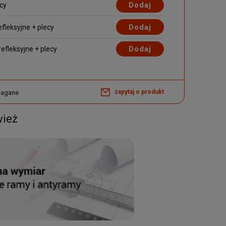
Dodaj
ecy
Dodaj
efleksyjne + plecy
Dodaj
efleksyjne + plecy
zapytaj o produkt
magane
wież