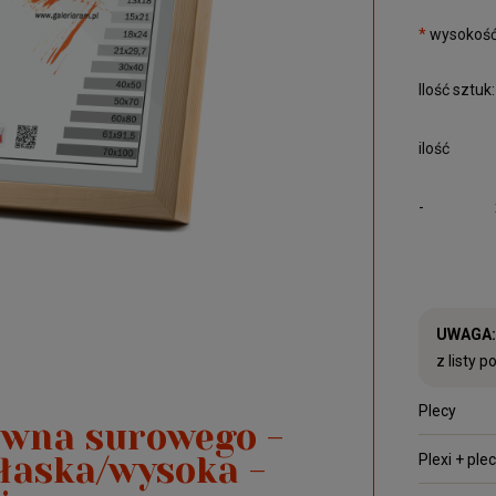
*
wysokość
Ilość sztuk:
ilość
-
UWAGA:
z listy p
Plecy
wna surowego -
Plexi + ple
łaska/wysoka -