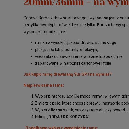
20mm/36mm - na wym
Gotowa Rama z drewna surowego - wykonana jest z natu
certyfikatów, dyplomów, zdjęć i nie tylko. Bardzo łatwy s
wykonać samodzielnie:
ramka z wysokiej jakości drewna sosnowego
plexi,szkło lub plexi antyrefleksyjną
wieszaki - do zawieszenia w pionie lub poziomie
zapakowane w narożniki kartonowe i folie
Jak kupić ramę drewnianą Sur GPJ na wymiar?
Najpierw sama rama:
Wybierz interesujący Cię model ramy i w lewym gó
Zmierz dzieło, które chcesz oprawić, następnie pod
Wybierz
liczbę
sztuk, nasz system obliczy obwód i
Kliknij: „
DODAJ DO KOSZYKA
”
Dodatkowo wybierz wypełnienie ramy: