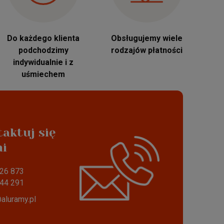
Do każdego klienta
Obsługujemy wiele
podchodzimy
rodzajów płatności
indywidualnie i z
uśmiechem
aktuj się
ąca z tradycji
mi
t ram aluminiowych
26 873
44 291
aluramy.pl
M REALIZACJE