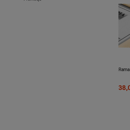
Rama 
38,