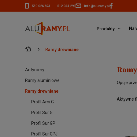
530 026 873
512 044 291
info@aluramy.pl
Na 
Produkty
»
Ramy drewniane
Ramy 
Antyramy
Ramy aluminiowe
Opcje prz
Ramy drewniane
Aktywne fil
Profil Ami G
Profil Sur G
Profil Sur GP
Profil Sur GPJ