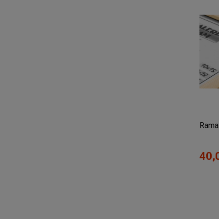
Rama 
40,