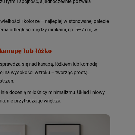
rzu rytm i spójność, a jednocześnie pozwala
ielkości i kolorze – najlepiej w stonowanej palecie
mierna odległość między ramkami, np. 5–7 cm, w
 kanapę lub łóżko
 sprawdza się nad kanapą, łóżkiem lub komodą.
ciej na wysokości wzroku – tworząc prostą,
strzeń.
nie docenią miłośnicy minimalizmu. Układ liniowy
a, nie przytłaczając wnętrza.