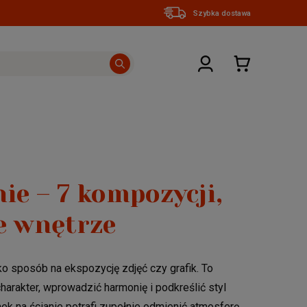
Szybka dostawa
ie – 7 kompozycji,
e wnętrze
ko sposób na ekspozycję zdjęć czy grafik. To
harakter, wprowadzić harmonię i podkreślić styl
k na ścianie potrafi zupełnie odmienić atmosferę