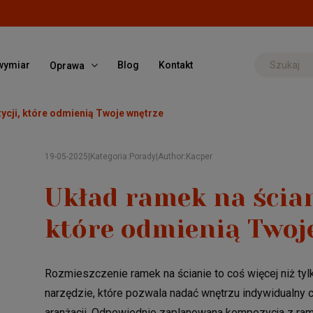
wymiar
Blog
Kontakt
Oprawa
ycji, które odmienią Twoje wnętrze
19-05-2025
|
Kategoria:
Porady
|
Author:
Kacper
Układ ramek na ścian
które odmienią Twoj
Rozmieszczenie ramek na ścianie to coś więcej niż tyl
narzędzie, które pozwala nadać wnętrzu indywidualny c
aranżacji. Odpowiednio zaplanowana kompozycja z rame