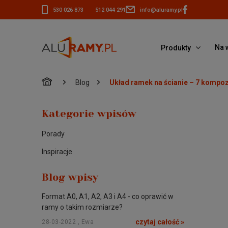
530 026 873
512 044 291
info@aluramy.pl
Na 
Produkty
»
»
Blog
Układ ramek na ścianie – 7 kompoz
Kategorie wpisów
Porady
Inspiracje
Blog wpisy
Format A0, A1, A2, A3 i A4 - co oprawić w
ramy o takim rozmiarze?
czytaj całość »
28-03-2022 , Ewa