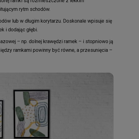
tórej ramki są rozmieszczone z lekkim
mitującym rytm schodów.
dów lub w długim korytarzu. Doskonale wpisuje się
ek i dodając głębi.
bazowej – np. dolnej krawędzi ramek – i stopniowo ją
między ramkami powinny być równe, a przesunięcia –