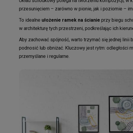
Układ schodkowy polega na tworzeniu kompozycji, w k
przesunięciem – zarówno w pionie, jak i poziomie – i
To idealne
ułożenie ramek na ścianie
przy biegu scho
w architekturę tych przestrzeni, podkreślając ich kierun
Aby zachować spójność, warto trzymać się jednej linii 
podnosić lub obniżać. Kluczowy jest rytm: odległości 
przemyślane i regularne.