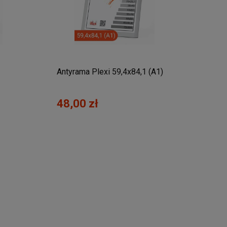
Antyrama Plexi 59,4x84,1 (A1)
Anty
48,00 zł
70,