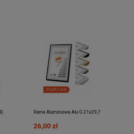
4)
Rama Aluminiowa Alu G 21x29,7
Rama
(A4)
Wymi
26,00 zł
42,