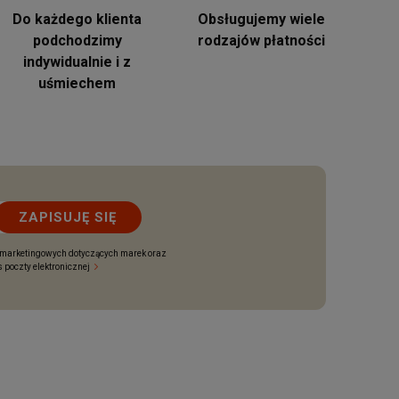
Do każdego klienta
Obsługujemy wiele
podchodzimy
rodzajów płatności
indywidualnie i z
uśmiechem
ZAPISUJĘ SIĘ
 marketingowych dotyczących marek oraz
 poczty elektronicznej