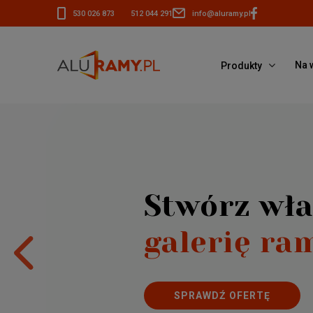
530 026 873
512 044 291
info@aluramy.pl
Na 
Produkty
Stwórz wł
galerię ra
SPRAWDŹ OFERTĘ