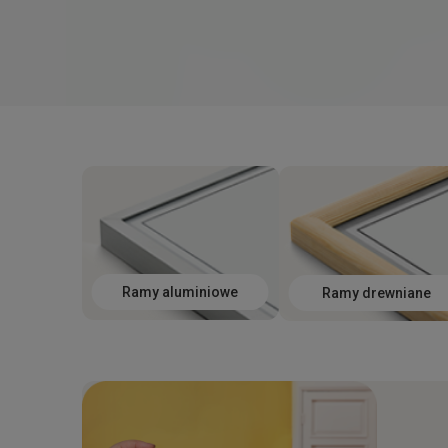
Ramy aluminiowe
Ramy drewniane