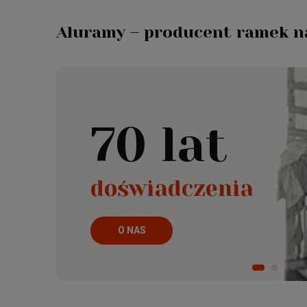
Aluramy – producent ramek na
70 lat
doświadczenia
O NAS