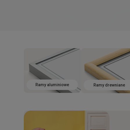
Ramy aluminiowe
Ramy drewniane