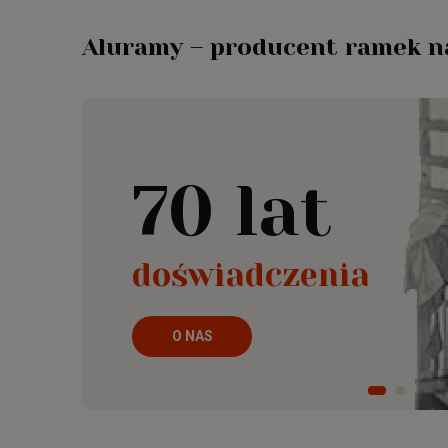
Aluramy – producent ramek na
70 lat
doświadczenia
O NAS