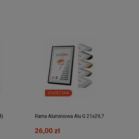
4)
Rama Aluminiowa Alu G 21x29,7
Rama
(A4)
Wymi
26,00 zł
42,