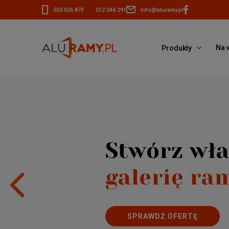
530 026 873
512 044 291
info@aluramy.pl
Na 
Produkty
Stwórz wł
galerię ra
SPRAWDŹ OFERTĘ