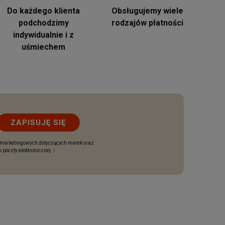
Do każdego klienta
Obsługujemy wiele
podchodzimy
rodzajów płatności
indywidualnie i z
uśmiechem
ZAPISUJĘ SIĘ
 marketingowych dotyczących marek oraz
 poczty elektronicznej