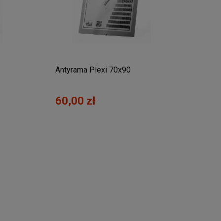
Antyrama Plexi 70x90
Anty
60,00 zł
110